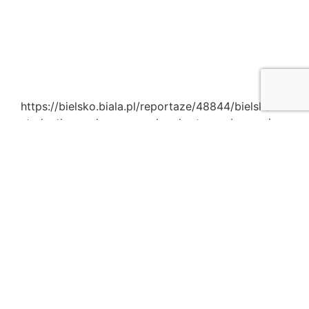
https://bielsko.biala.pl/reportaze/48844/bielska-
studentka-zachwyca-uroda-wkrotce-zobaczycie-
ja-w-polsacie-zdjecia
KONTAKT
AKTUALNOŚCI
POLITYKA PRYWATNOŚCI