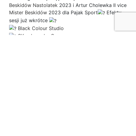
Beskidów Nastolatek
2023 i Artur Cholewka II vice
Mister Beskidów
2023 dla Pajak Sport
Efekty
sesji już wkrótce
Black Colour Studio
SKmakeup by Sara
KONTAKT
AKTUALNOŚCI
POLITYKA PRYWATNOŚCI
POLITYKA COOKIES
© Copyright 2017
PROJEKT I WYKONANIE